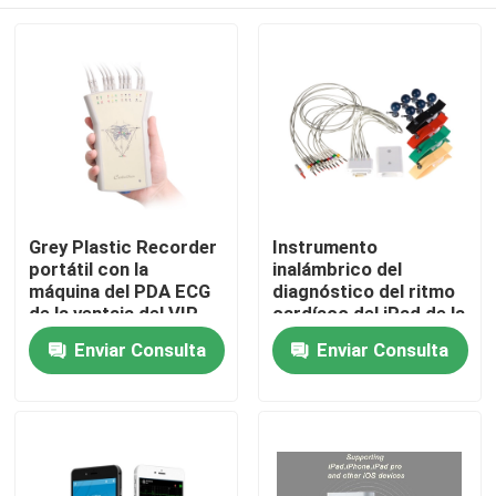
Grey Plastic Recorder
Instrumento
portátil con la
inalámbrico del
máquina del PDA ECG
diagnóstico del ritmo
de la ventaja del VIP
cardíaco del iPad de la
Simultenaous 12
ventaja de la máquina
Inicio
Enviar Consulta
Enviar Consulta
12 del PDA ECG ECG
Sobre nosotros
Contactos