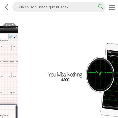
1
/
3