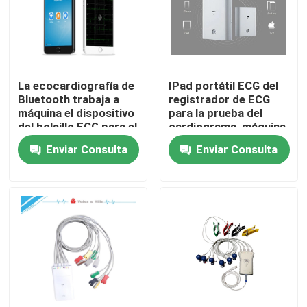
Productos
máquina inalámbrica del ecg
La ecocardiografía de
IPad portátil ECG del
Bluetooth trabaja a
registrador de ECG
máquina el dispositivo
para la prueba del
máquina del ecg del PDA
del bolsillo ECG para el
cardiograma, máquina
diagnóstico del
casera del ECG
Enviar Consulta
Enviar Consulta
dispositivo móvil del
IOS
Máquina de Bluetooth ECG
Máquina de IPad ECG
Máquina móvil de ECG
máquina casera del ecg