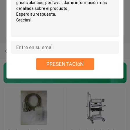
Máquina de Bluetooth ECG
Máquina de IPad ECG
OTRAS CATEGORÍAS DE NOSOTROS
Máquina móvil de ECG
PRESENTACIóN
máquina casera del ecg
máquina inalámbrica del ecg
(48)
Máquina de Digitaces ECG
12 máquina del canal ECG
Máquina de Holter ECG