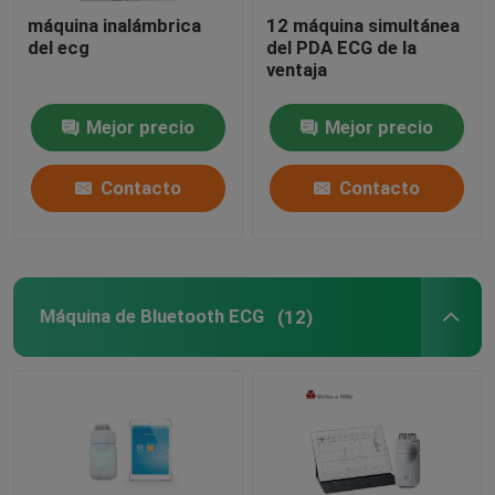
máquina inalámbrica
12 máquina simultánea
Máquina del simulador de ECG
del ecg
del PDA ECG de la
ventaja
Mejor precio
Mejor precio
Contacto
Contacto
Máquina de Bluetooth ECG
(12)