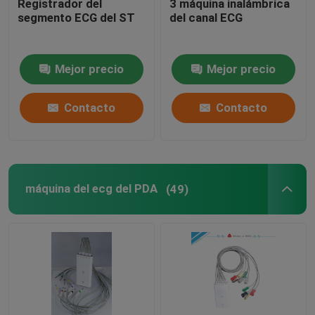
Registrador del
3 máquina inalámbrica
segmento ECG del ST
del canal ECG
Máquina de la prueba de tensión ECG
Mejor precio
Mejor precio
Máquina en PC de ECG
Contacto
Contacto
Registrador portátil de ECG
Supervisión ambulativa de ECG
máquina del ecg del PDA
(49)
Holter Monitor Software
ECG Holter Recorder
Accesorios de la máquina de ECG