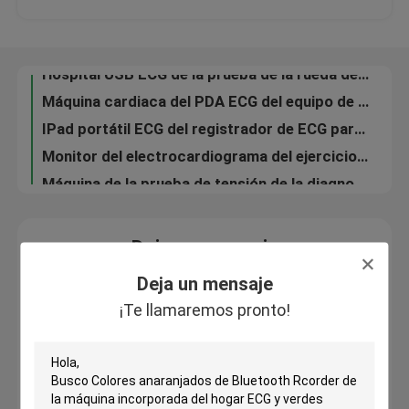
Hospital USB ECG de la prueba de la rueda de ardilla ECG del ejercicio con la interpretación
Máquina cardiaca del PDA ECG del equipo de supervisión, dispositivo móvil de ECG
Viaje de la fábrica
IPad portátil ECG del registrador de ECG para la prueba del cardiograma, máquina casera del ECG
Monitor del electrocardiograma del ejercicio de la prueba de tensión del deporte ECG con CE
Control de calidad
Máquina de la prueba de tensión de la diagnosis de la cardiología ECG, sistema de vigilancia de ECG
3 electrocardiograma ECG Dinamico Holter del ejercicio de la máquina de Digitaces ECG del canal
Éntrenos en contacto con
Dispositivo cardiaco de la supervisión del canal de la máquina doce de Digitaces ECG de la prueba de tensión del corazón
Pida una cita
Deja un mensaje
¡Te llamaremos pronto!
Deja un mensaje
Company News
¡Te llamaremos pronto!
máquina inalámbrica del ecg
máquina del ecg del PDA