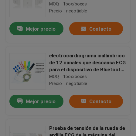
canal
MOQ：1box/boxes
Precio：negotiable
Mejor precio
Contacto
electrocardiograma inalámbrico
de 12 canales que descansa ECG
para el dispositivo de Bluetooth
del ecg del IOS
MOQ：1box/boxes
Precio：negotiable
Mejor precio
Contacto
Prueba de tensión de la rueda de
ardilla ECG de la máquina del