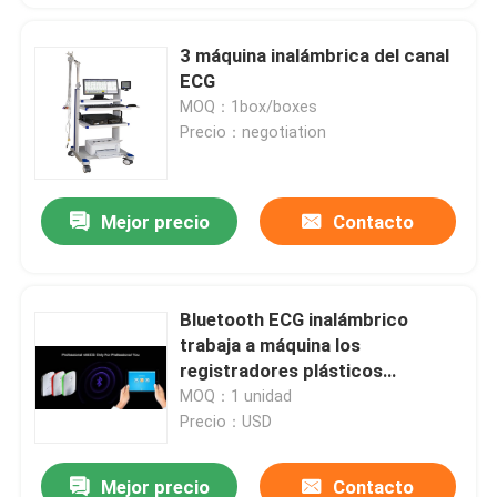
3 máquina inalámbrica del canal
ECG
MOQ：1box/boxes
Precio：negotiation
Mejor precio
Contacto
Bluetooth ECG inalámbrico
trabaja a máquina los
registradores plásticos
coloridos para el IOS
MOQ：1 unidad
Precio：USD
Mejor precio
Contacto