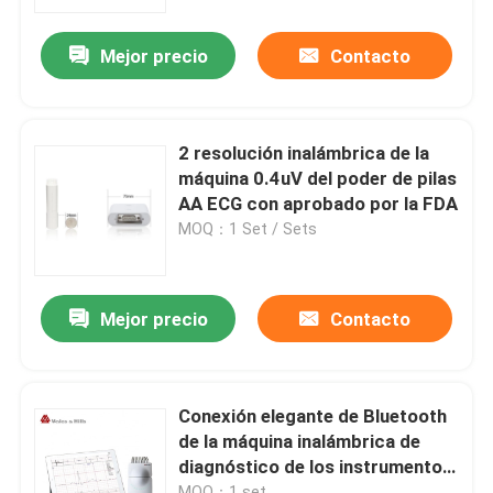
Mejor precio
Contacto
Productos
máquina inalámbrica del ecg
2 resolución inalámbrica de la
máquina 0.4uV del poder de pilas
máquina del ecg del PDA
AA ECG con aprobado por la FDA
MOQ：1 Set / Sets
Máquina de Bluetooth ECG
Mejor precio
Contacto
Máquina de IPad ECG
Máquina móvil de ECG
Conexión elegante de Bluetooth
de la máquina inalámbrica de
diagnóstico de los instrumentos
máquina casera del ecg
ECG
MOQ：1 set