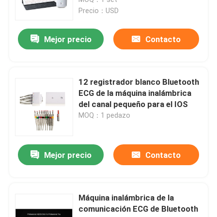
Precio：USD
Máquina de Digitaces ECG
Mejor precio
Contacto
12 máquina del canal ECG
12 registrador blanco Bluetooth
Máquina de Holter ECG
ECG de la máquina inalámbrica
del canal pequeño para el IOS
MOQ：1 pedazo
Máquina de la prueba de tensión ECG
Máquina en PC de ECG
Mejor precio
Contacto
Registrador portátil de ECG
Máquina inalámbrica de la
comunicación ECG de Bluetooth
Supervisión ambulativa de ECG