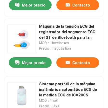
Mejor precio
Contacto
Máquina de la tensión ECG del
registrador del segmento ECG
del ST de Bluetooth para la
diagnosis de la cardiología
MOQ：1box/boxes
Precio：negotiation
Mejor precio
Contacto
Inicio
Sistema portátil de la máquina
inalámbrica automática ECG de
Sobre nosotros
la medida ECG de ICV200S
MOQ：1 set
Contactos
Precio：USD