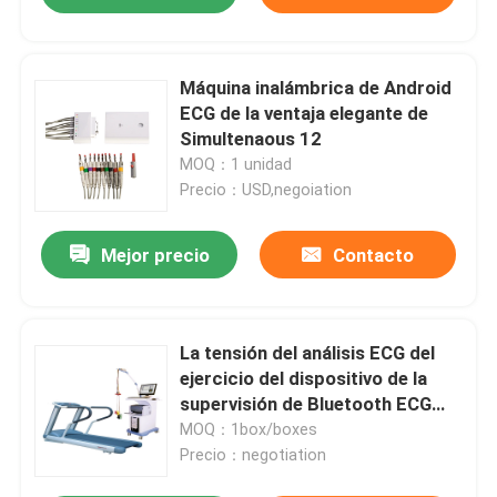
Máquina inalámbrica de Android
ECG de la ventaja elegante de
Simultenaous 12
MOQ：1 unidad
Precio：USD,negoiation
Mejor precio
Contacto
La tensión del análisis ECG del
ejercicio del dispositivo de la
supervisión de Bluetooth ECG
prueba automáticamente el
MOQ：1box/boxes
monitor
Precio：negotiation