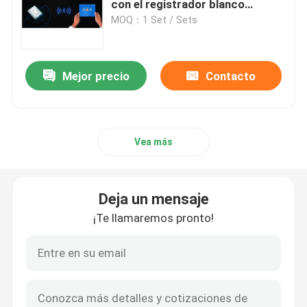
con el registrador blanco
elegante
MOQ：1 Set / Sets
Holter Monitor Software
Mejor precio
Contacto
ECG Holter Recorder
Accesorios de la máquina de ECG
Vea más
Máquina del simulador de ECG
Deja un mensaje
¡Te llamaremos pronto!